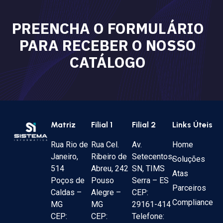
PREENCHA O FORMULÁRIO
PARA RECEBER O NOSSO
CATÁLOGO
Matriz
Filial 1
Filial 2
Links Úteis
Rua Rio de
Rua Cel.
Av.
Home
Janeiro,
Ribeiro de
Setecentos,
Soluções
514
Abreu, 242
SN, TIMS
Atas
Poços de
Pouso
Serra – ES
Parceiros
Caldas –
Alegre –
CEP:
Compliance
MG
MG
29161-414
CEP:
CEP:
Telefone: