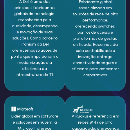
A Dell é uma das
Fabricante global
principais fabricantes
especializada em
globais de tecnologia,
soluções de rede de alta
reconhecida pela
performance,
qualidade, desempenho
oferecendo switches,
e inovação de suas
pontos de acesso e
soluções. Como parceiro
plataformas de gestão
Titanium da Dell,
unificada. Reconhecida
oferecemos soluções de
pela confiabilidade e
ponta que impulsionam a
inovação, entrega
modernização e a
conectividade segura e
eficiência da
eficiente para ambientes
infraestrutura de TI.
corporativos.
Líder global em software
A Ruckus é referência em
e soluções em nuvem, a
redes Wi-Fi de alta
Microsoft oferece
capacidade, oferecendo