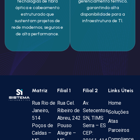
tecnologias de fibra
gerenciamento térmico,
óptica e cabeamento
garantindo alta
estruturado que
disponibilidade para a
sustentam projetos de
infraestrutura de TI.
rede modernos, seguros e
de alta performance.
Matriz
Filial 1
Filial 2
Links Úteis
Rua Rio de
Rua Cel.
Av.
Home
Janeiro,
Ribeiro de
Setecentos,
Soluções
514
Abreu, 242
SN, TIMS
Atas
Poços de
Pouso
Serra – ES
Parceiros
Caldas –
Alegre –
CEP:
Compliance